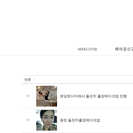
번호
분당토다이에서 돌잔치 출장메이크업 진행
30
동탄 돌잔치출장메이크업
29