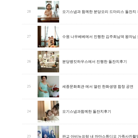
오기스냅과 함께한 분당오리 드마리스 돌잔치
28
수원 나우베베에서 진행한 김주희님댁 왕자님 
27
분당뱅킷하우스에서 진행한 돌잔치후기
26
세종문화회관 에서 열린 한화생명 합창 공연
25
오기스냅과함께한 돌잔치후기
24
판교 아비뉴프랑 내 까마스튜디오 가족사진촬영 
23