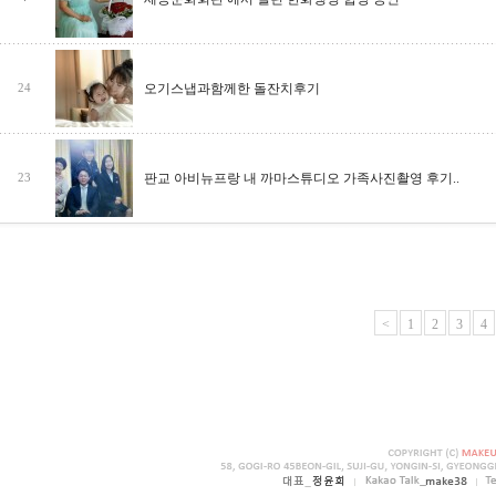
오기스냅과함께한 돌잔치후기
24
판교 아비뉴프랑 내 까마스튜디오 가족사진촬영 후기..
23
<
1
2
3
4