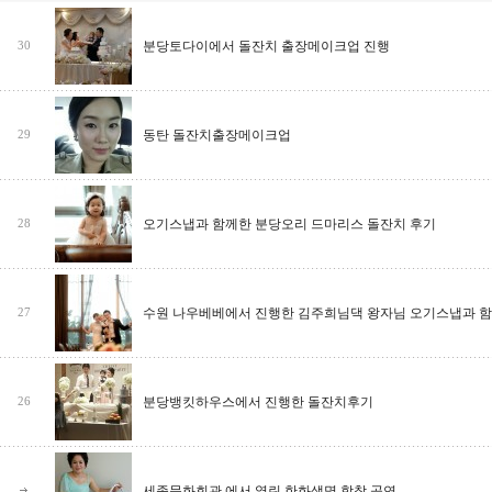
분당토다이에서 돌잔치 출장메이크업 진행
30
동탄 돌잔치출장메이크업
29
오기스냅과 함께한 분당오리 드마리스 돌잔치 후기
28
수원 나우베베에서 진행한 김주희님댁 왕자님 오기스냅과 함
27
분당뱅킷하우스에서 진행한 돌잔치후기
26
세종문화회관 에서 열린 한화생명 합창 공연