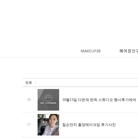
번호
10월15일 다온재 한옥 스튜디오 행사후기에여
38
칠순잔치 출장메이크업 후기사진
37