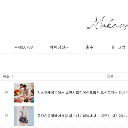
번호
제목
강남구세곡동에서 돌잔치출장메이크업 받으신고객님 감사문
46
돌잔치출장메이크업 받으신고객님께서 보내주신 사진입니다
45