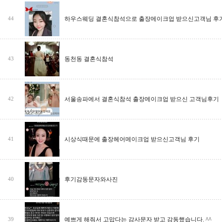
하우스웨딩 결혼식참석으로 출장메이크업 받으신고객님 후
44
동천동 결혼식참석
43
서울송파에서 결혼식참석 출장메이크업 받으신 고객님후기
42
시상식때문에 출장헤어메이크업 받으신고객님 후기
41
후기감동문자와사진
40
예쁘게 해줘서 고맙다는 감사문자 받고 감동했습니다. ^^
39