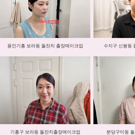
용인기흥 보라동 돌잔치 출장메이크업
수지구 신봉동
기흥구 보라동 돌잔치출장메이크업
분당구미동 