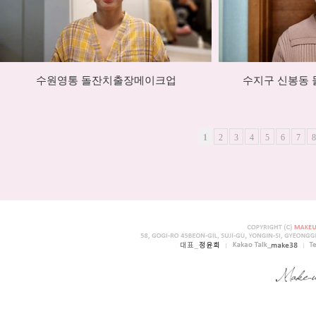
수원영통 돌잔치출장메이크업
수지구 신봉동
1
2
3
4
5
6
7
8