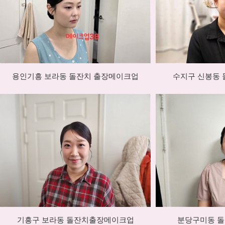
용인기흥 보라동 돌잔치 출장메이크업
수지구 신봉동
기흥구 보라동 돌잔치출장메이크업
분당구미동 