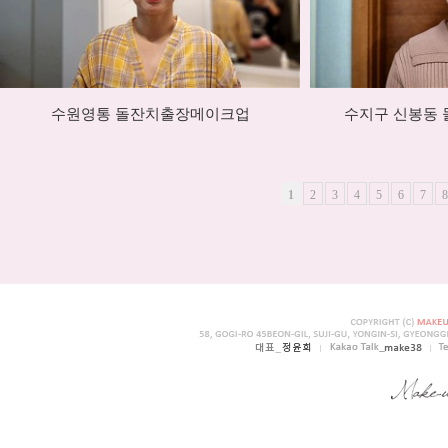
수원영통 돌잔치출장메이크업
수지구 신봉동
1
2
3
4
5
6
7
8