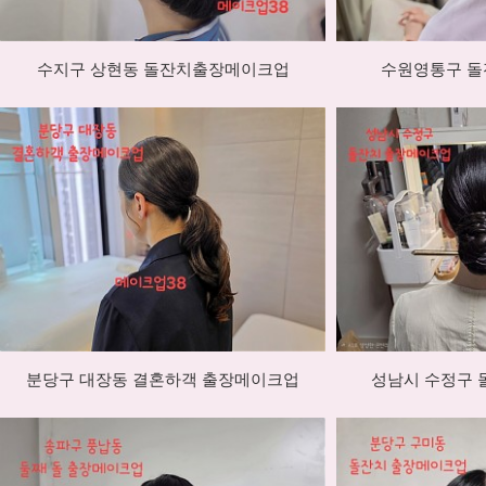
수지구 상현동 돌잔치출장메이크업
수원영통구 돌
분당구 대장동 결혼하객 출장메이크업
성남시 수정구 