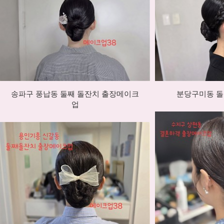
송파구 풍납동 둘째 돌잔치 출장메이크
분당구미동 
업