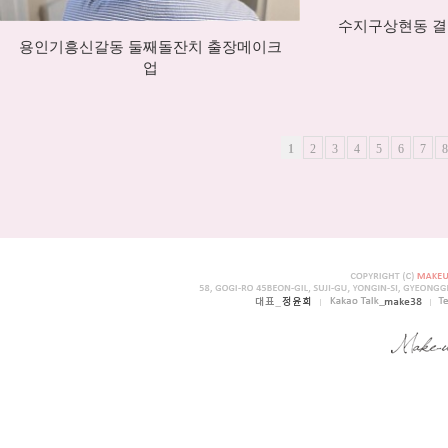
수지구상현동 
용인기흥신갈동 둘째돌잔치 출장메이크
업
1
2
3
4
5
6
7
8