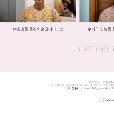
수원영통 돌잔치출장메이크업
수지구 신봉동
1
2
3
4
5
6
7
8