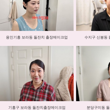
용인기흥 보라동 돌잔치 출장메이크업
수지구 신봉동
기흥구 보라동 돌잔치출장메이크업
분당구미동 