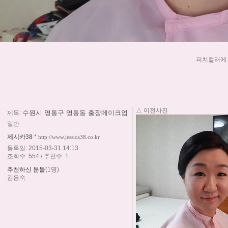
피치컬러에
△ 이전사진
수원시 영통구 영통동 출장메이크업
제목:
일반
제시카38
*
http://www.jessica38.co.kr
등록일: 2015-03-31 14:13
조회수: 554 / 추천수: 1
추천하신 분들
(1명)
김은숙