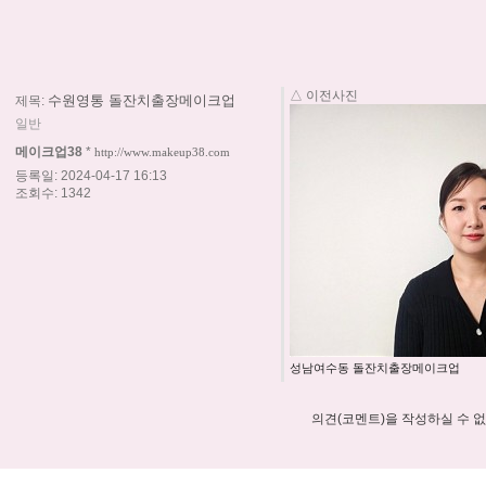
△ 이전사진
수원영통 돌잔치출장메이크업
제목:
일반
메이크업38
*
http://www.makeup38.com
등록일: 2024-04-17 16:13
조회수: 1342
성남여수동 돌잔치출장메이크업
의견(코멘트)을 작성하실 수 